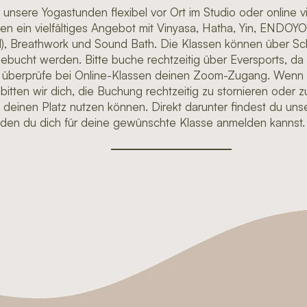
 unsere Yogastunden
flexibel vor Ort
im Studio oder
online 
n ein vielfältiges
Angebot
mit
Vinyasa, Hatha, Yin, ENDOY
l),
Breathwork und Sound Bath.
Die Klassen können über
Sc
ebucht werden. Bitte buche rechtzeitig über
Eversports
, da
d überprüfe bei Online-Klassen deinen Zoom-Zugang. Wenn d
bitten wir dich, die
Buchung rechtzeitig zu stornieren
oder
z
s deinen Platz nutzen können.
Direkt darunter
findest du un
 den du dich für deine gewünschte
Klasse anmelden
kannst.