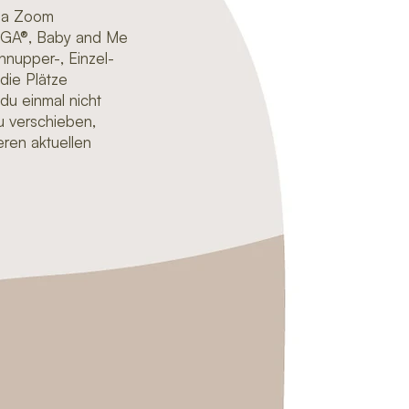
via Zoom
OGA®, Baby and Me
hnupper-, Einzel-
 die Plätze
u einmal nicht
u verschieben
,
seren
aktuellen